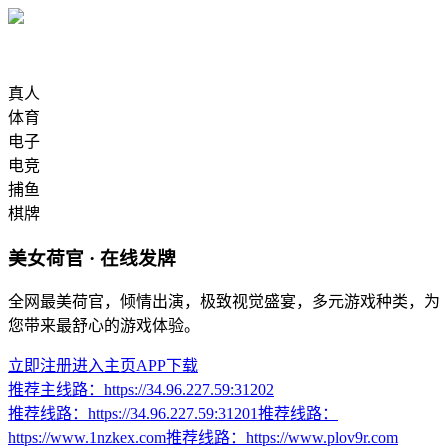
真人
体育
电子
电竞
捕鱼
棋牌
美女荷官 · 在线发牌
全网最美荷官，倾情出演，极致视觉盛宴，多元游戏种类，为
您带来最舒心的游戏体验。
立即注册
进入主页
APP下载
推荐主线路：
https://34.96.227.59:31202
推荐线路：
https://34.96.227.59:31201
推荐线路：
https://www.1nzkex.com
推荐线路：
https://www.plov9r.com