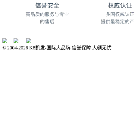
© 2004-
2026
K8凯发-国际大品牌 信誉保障 大额无忧