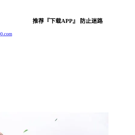
推荐『下载APP』 防止迷路
00.com