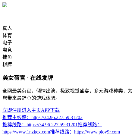
真人
体育
电子
电竞
捕鱼
棋牌
美女荷官 · 在线发牌
全网最美荷官，倾情出演，极致视觉盛宴，多元游戏种类，为
您带来最舒心的游戏体验。
立即注册
进入主页
APP下载
推荐主线路：
https://34.96.227.59:31202
推荐线路：
https://34.96.227.59:31201
推荐线路：
https://www.1nzkex.com
推荐线路：
https://www.plov9r.com