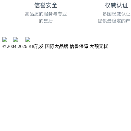
© 2004-
2026
K8凯发-国际大品牌 信誉保障 大额无忧