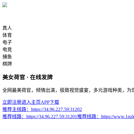
真人
体育
电子
电竞
捕鱼
棋牌
美女荷官 · 在线发牌
全网最美荷官，倾情出演，极致视觉盛宴，多元游戏种类，为
立即注册
进入主页
APP下载
推荐主线路：
https://34.96.227.59:31202
推荐线路：
https://34.96.227.59:31201
推荐线路：
https://www.1nz