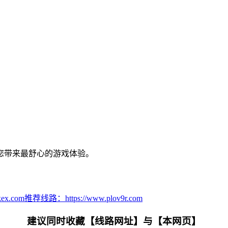
您带来最舒心的游戏体验。
kex.com
推荐线路：
https://www.plov9r.com
建议同时收藏【线路网址】与【本网页】